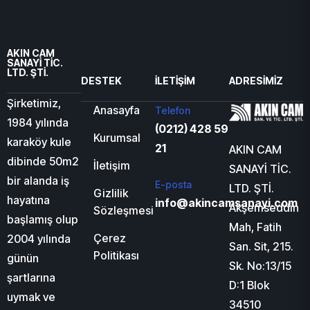
AKIN CAM
SANAYİ TİC.
LTD. ŞTİ.
DESTEK
İLETIŞIM
ADRESIMIZ
Şirketimiz,
Anasayfa
Telefon
1984 yılında
(0212) 428 59
Kurumsal
karaköy kule
21
AKIN CAM
dibinde 50m2
İletişim
SANAYİ TİC.
bir alanda iş
E-posta
LTD. ŞTİ.
Gizlilik
hayatına
info@akincamsanayi.com
Akşemseddin
Sözleşmesi
başlamış olup
Mah, Fatih
Çerez
2004 yılında
San. Sit, 215.
Politikası
günün
Sk. No:13/15
şartlarına
D:1 Blok
uymak ve
34510